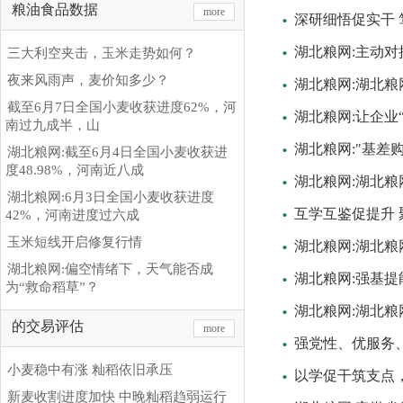
粮油食品数据
more
深研细悟促实干 
湖北粮网:主动对
三大利空夹击，玉米走势如何？
夜来风雨声，麦价知多少？
湖北粮网:湖北
截至6月7日全国小麦收获进度62%，河
湖北粮网:让企业
南过九成半，山
湖北粮网:"基差
湖北粮网:截至6月4日全国小麦收获进
度48.98%，河南近八成
湖北粮网:湖北
湖北粮网:6月3日全国小麦收获进度
互学互鉴促提升 
42%，河南进度过六成
玉米短线开启修复行情
湖北粮网:湖北
湖北粮网:偏空情绪下，天气能否成
湖北粮网:强基提
为“救命稻草”？
湖北粮网:湖北粮
的交易评估
more
强党性、优服务、
小麦稳中有涨 籼稻依旧承压
以学促干筑支点
新麦收割进度加快 中晚籼稻趋弱运行